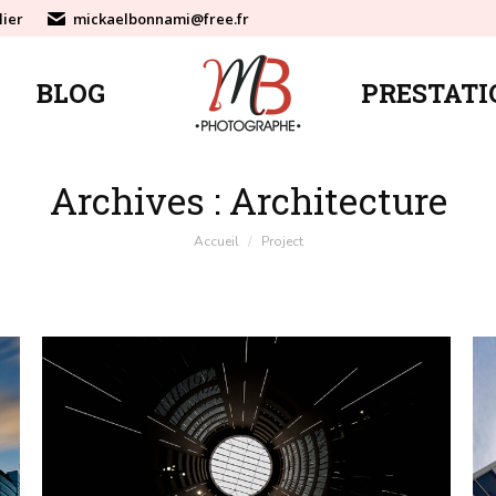
lier
mickaelbonnami@free.fr
BLOG
PRESTATI
BLOG
PRESTATI
Archives :
Architecture
Vous êtes ici :
Accueil
Project