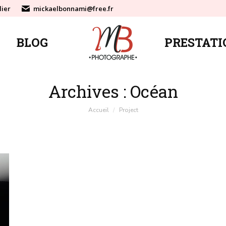
lier
mickaelbonnami@free.fr
BLOG
PRESTATI
BLOG
PRESTATI
Archives :
Océan
Vous êtes ici :
Accueil
Project