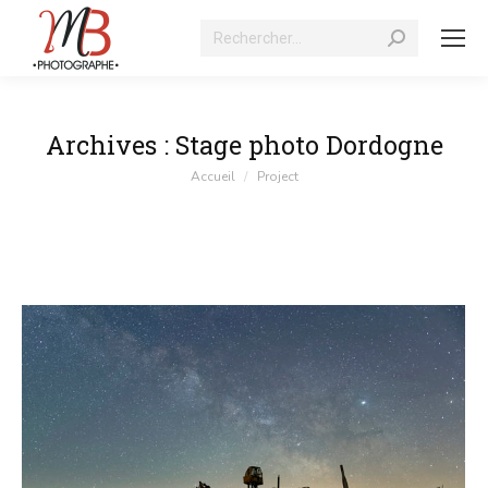
Recherche
:
Archives :
Stage photo Dordogne
Vous êtes ici :
Accueil
Project