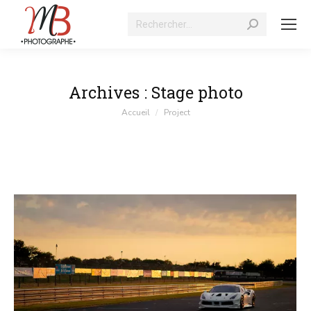
Recherche
:
Archives :
Stage photo
Vous êtes ici :
Accueil
Project