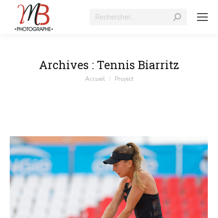
Recherche
:
Archives :
Tennis Biarritz
Vous êtes ici :
Accueil
Project