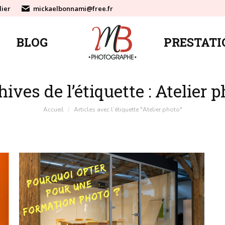
lier
mickaelbonnami@free.fr
BLOG
PRESTATI
BLOG
PRESTATI
ives de l’étiquette :
Atelier p
Vous êtes ici :
Accueil
Articles avec l’étiquette "Atelier photo"