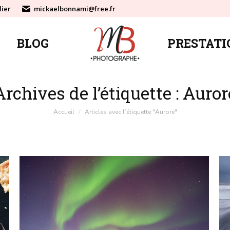
lier
mickaelbonnami@free.fr
BLOG
PRESTATI
BLOG
PRESTATI
Archives de l’étiquette :
Auror
Vous êtes ici :
Accueil
Articles avec l’étiquette "Aurore"