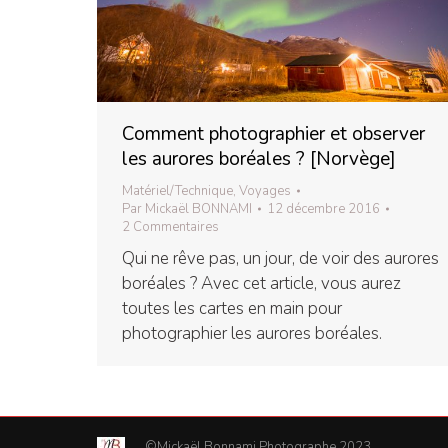
Comment photographier et observer
les aurores boréales ? [Norvège]
Matériel/Technique
,
Voyages
Par
Mickaël BONNAMI
12 décembre 2016
2 Commentaires
Qui ne rêve pas, un jour, de voir des aurores
boréales ? Avec cet article, vous aurez
toutes les cartes en main pour
photographier les aurores boréales.
©Mickaël Bonnami Photographe 2023