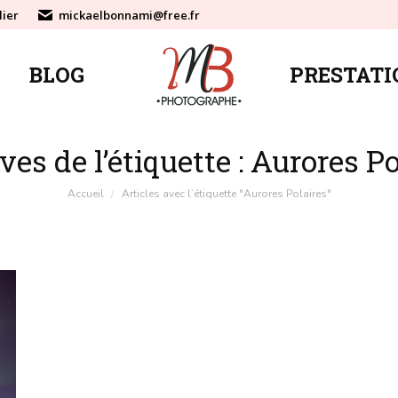
lier
mickaelbonnami@free.fr
BLOG
PRESTATI
BLOG
PRESTATI
ves de l’étiquette :
Aurores Po
Vous êtes ici :
Accueil
Articles avec l’étiquette "Aurores Polaires"