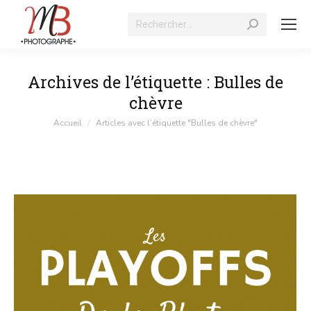
Recherche
:
Archives de l’étiquette :
Bulles de
chèvre
Vous êtes ici :
Accueil
Articles avec l’étiquette "Bulles de chèvre"