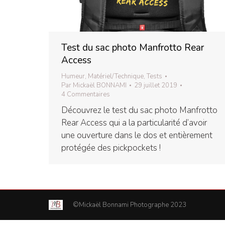
Test du sac photo Manfrotto Rear
Access
Humeur
,
Matériel/Technique
,
Tests
Par
Mickaël BONNAMI
29 juillet 2019
4 Commentaires
Découvrez le test du sac photo Manfrotto
Rear Access qui a la particularité d’avoir
une ouverture dans le dos et entièrement
protégée des pickpockets !
©Mickaël Bonnami Photographe 2023