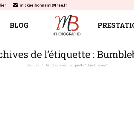
lier
mickaelbonnami@free.fr
BLOG
PRESTATI
BLOG
PRESTATI
hives de l’étiquette :
Bumble
Vous êtes ici :
Accueil
Articles avec l’étiquette "Bumblebee"