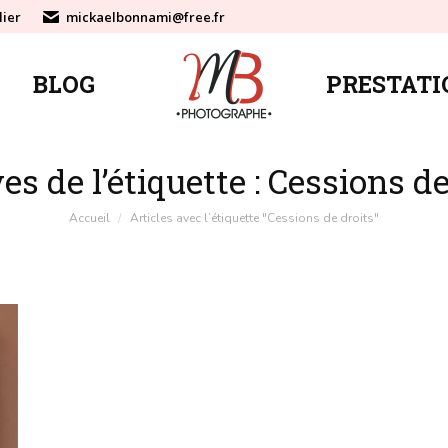
lier
mickaelbonnami@free.fr
BLOG
PRESTATI
BLOG
PRESTATI
es de l’étiquette :
Cessions de
Vous êtes ici :
Accueil
Articles avec l’étiquette "Cessions de droits"