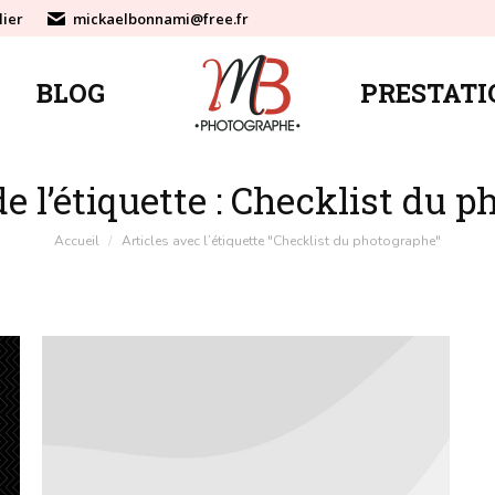
lier
mickaelbonnami@free.fr
BLOG
PRESTATI
BLOG
PRESTATI
e l’étiquette :
Checklist du p
Vous êtes ici :
Accueil
Articles avec l’étiquette "Checklist du photographe"