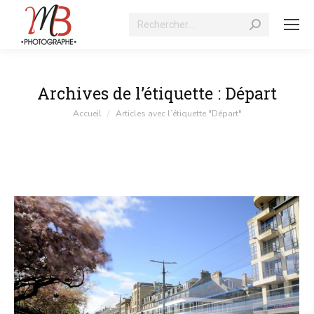
Recherche
:
Archives de l’étiquette :
Départ
Vous êtes ici :
Accueil
Articles avec l’étiquette "Départ"