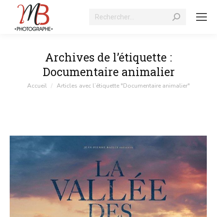
Recherche
:
Archives de l’étiquette :
Documentaire animalier
Vous êtes ici :
Accueil
Articles avec l’étiquette "Documentaire animalier"