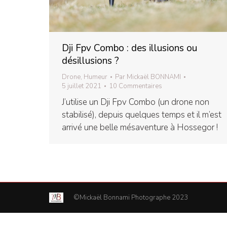
Dji Fpv Combo : des illusions ou
désillusions ?
Drone
,
Humeur
Par
Mickaël BONNAMI
5 juillet 2021
10 Commentaires
J’utilise un Dji Fpv Combo (un drone non
stabilisé), depuis quelques temps et il m’est
arrivé une belle mésaventure à Hossegor !
©Mickaël Bonnami Photographe 2023