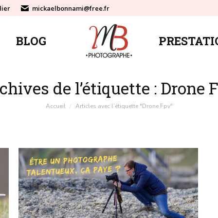
lier
mickaelbonnami@free.fr
BLOG
PRESTATI
BLOG
PRESTATI
chives de l’étiquette :
Drone 
Vous êtes ici :
Accueil
Articles avec l’étiquette "Drone Fpv"