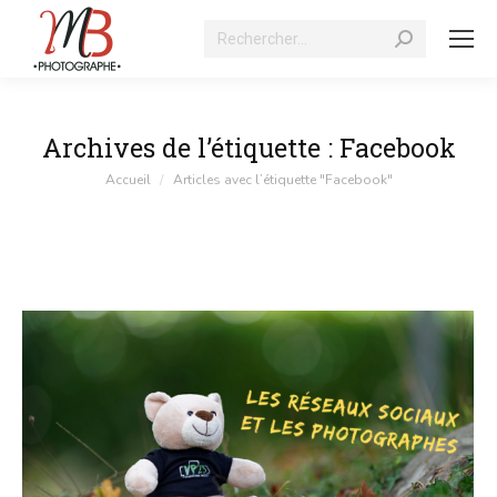
Recherche
:
Archives de l’étiquette :
Facebook
Vous êtes ici :
Accueil
Articles avec l’étiquette "Facebook"