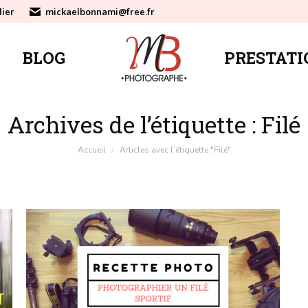
lier
mickaelbonnami@free.fr
BLOG
PRESTATI
BLOG
PRESTATI
Archives de l’étiquette :
Filé
Vous êtes ici :
Accueil
Articles avec l’étiquette "Filé"