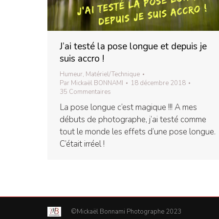
J’ai testé la pose longue et depuis je
suis accro !
Humeur
,
Matériel/Technique
Par
Mickaël BONNAMI
18 décembre 2018
35 Commentaires
La pose longue c’est magique !!! A mes
débuts de photographe, j’ai testé comme
tout le monde les effets d’une pose longue.
C’était irréel !
©Mickaël Bonnami Photographe 2023