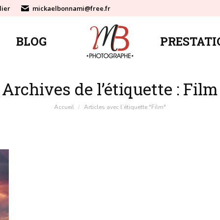
lier
mickaelbonnami@free.fr
BLOG
PRESTATI
BLOG
PRESTATI
Archives de l’étiquette :
Film
Vous êtes ici :
Accueil
Articles avec l’étiquette "Film"