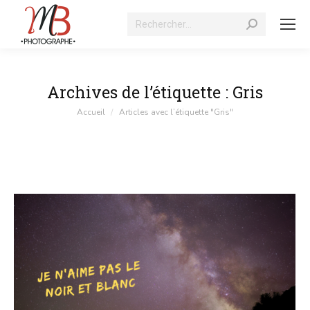
Recherche
:
Archives de l’étiquette :
Gris
Vous êtes ici :
Accueil
Articles avec l’étiquette "Gris"