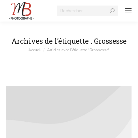
Recherche
:
Archives de l’étiquette :
Grossesse
Vous êtes ici :
Accueil
Articles avec l’étiquette "Grossesse"