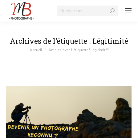
Recherche
:
Archives de l’étiquette :
Légitimité
Vous êtes ici :
Accueil
Articles avec l’étiquette "Légitimité"