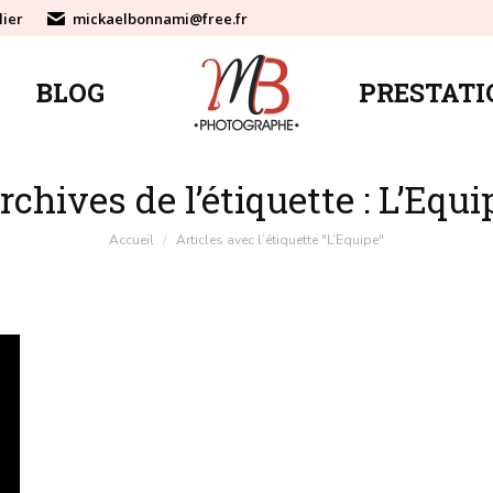
lier
mickaelbonnami@free.fr
BLOG
PRESTATI
BLOG
PRESTATI
rchives de l’étiquette :
L’Equi
Vous êtes ici :
Accueil
Articles avec l’étiquette "L’Equipe"