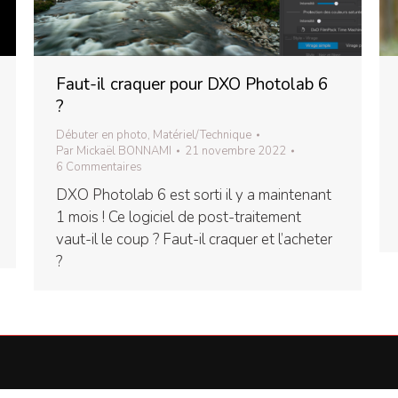
Faut-il craquer pour DXO Photolab 6
?
Débuter en photo
,
Matériel/Technique
Par
Mickaël BONNAMI
21 novembre 2022
6 Commentaires
DXO Photolab 6 est sorti il y a maintenant
1 mois ! Ce logiciel de post-traitement
vaut-il le coup ? Faut-il craquer et l’acheter
?