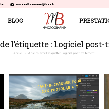
lier
mickaelbonnami@free.fr
BLOG
PRESTATI
BLOG
PRESTATI
de l’étiquette :
Logiciel post-
Vous êtes ici :
Accueil
Articles avec l’étiquette "Logiciel post-traitement"