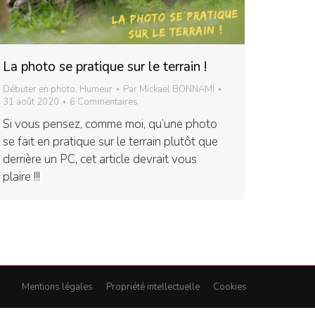
La photo se pratique sur le terrain !
Débuter en photo
,
Humeur
Par
Mickaël BONNAMI
31 août 2020
6 Commentaires
Si vous pensez, comme moi, qu’une photo
se fait en pratique sur le terrain plutôt que
derrière un PC, cet article devrait vous
plaire !!!
Mentions légales
Propriété intellectuelle
Cookies