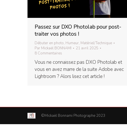
Passez sur DXO Photolab pour post-
traiter vos photos !
Débuter en photo
,
Humeur
,
Matériel/Technique
Par
Mickaël BONNAMI
21 avril 2025
8 Commentaires
Vous ne connaissez pas DXO Photolab et
vous en avez marre de la suite Adobe avec
Lightroom ? Alors lisez cet article !
©Mickaël Bonnami Photographe 2023