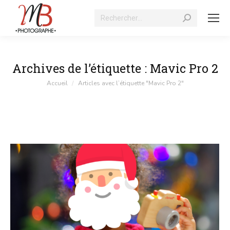
Recherche
:
Archives de l’étiquette :
Mavic Pro 2
Vous êtes ici :
Accueil
Articles avec l’étiquette "Mavic Pro 2"