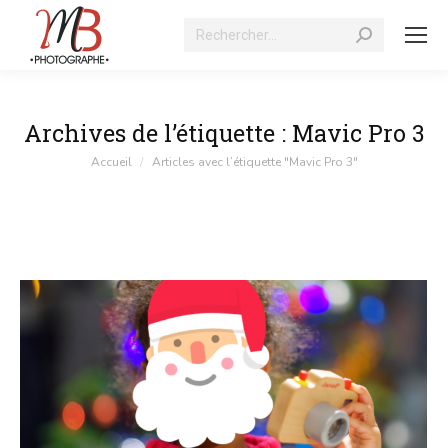
Recherche
:
Archives de l’étiquette :
Mavic Pro 3
Vous êtes ici :
Accueil
Articles avec l’étiquette "Mavic Pro 3"