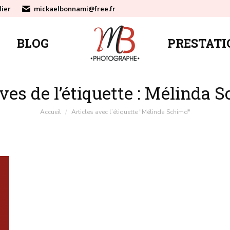
lier
mickaelbonnami@free.fr
BLOG
PRESTATI
BLOG
PRESTATI
ves de l’étiquette :
Mélinda S
Vous êtes ici :
Accueil
Articles avec l’étiquette "Mélinda Schimd"