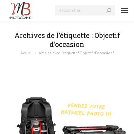
Recherche
:
Archives de l’étiquette :
Objectif
d’occasion
Vous êtes ici :
Accueil
Articles avec l’étiquette "Objectif d’occasion"