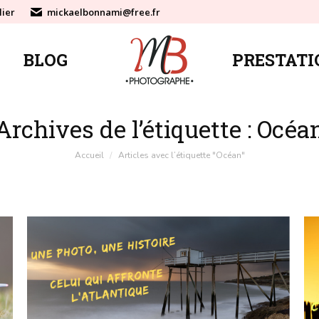
lier
mickaelbonnami@free.fr
BLOG
PRESTATI
BLOG
PRESTATI
Archives de l’étiquette :
Océa
Vous êtes ici :
Accueil
Articles avec l’étiquette "Océan"