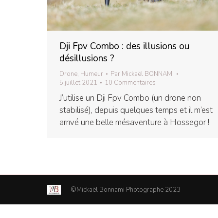
Dji Fpv Combo : des illusions ou
désillusions ?
Drone
,
Humeur
Par
Mickaël BONNAMI
5 juillet 2021
10 Commentaires
J’utilise un Dji Fpv Combo (un drone non
stabilisé), depuis quelques temps et il m’est
arrivé une belle mésaventure à Hossegor !
©Mickaël Bonnami Photographe 2023