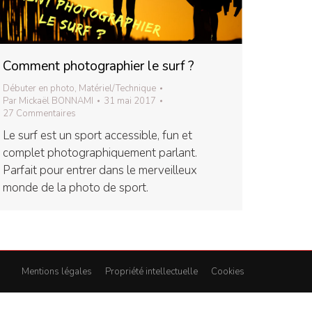
Comment photographier le surf ?
Débuter en photo
,
Matériel/Technique
Par
Mickaël BONNAMI
31 mai 2017
27 Commentaires
Le surf est un sport accessible, fun et
complet photographiquement parlant.
Parfait pour entrer dans le merveilleux
monde de la photo de sport.
Mentions légales
Propriété intellectuelle
Cookies