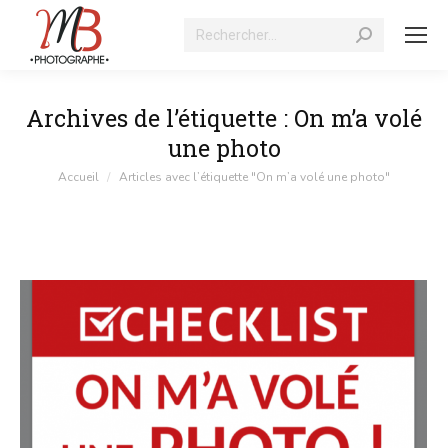
Recherche
:
Archives de l’étiquette :
On m’a volé
une photo
Vous êtes ici :
Accueil
Articles avec l’étiquette "On m’a volé une photo"