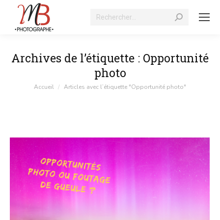
Recherche
:
Archives de l’étiquette :
Opportunité
photo
Vous êtes ici :
Accueil
Articles avec l’étiquette "Opportunité photo"