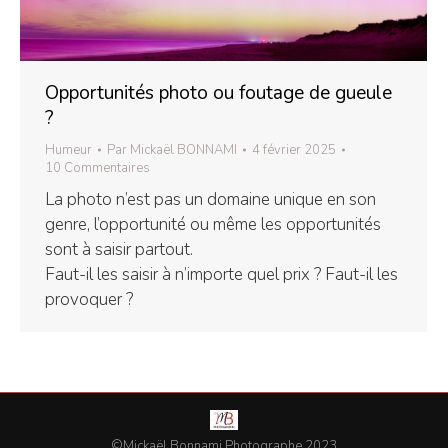
Opportunités photo ou foutage de gueule
?
Humeur
Par
Mickaël BONNAMI
4 février 2025
10 Commentaires
La photo n’est pas un domaine unique en son
genre, l’opportunité ou même les opportunités
sont à saisir partout.
Faut-il les saisir à n’importe quel prix ? Faut-il les
provoquer ?
©Mickaël Bonnami Photographe 2023