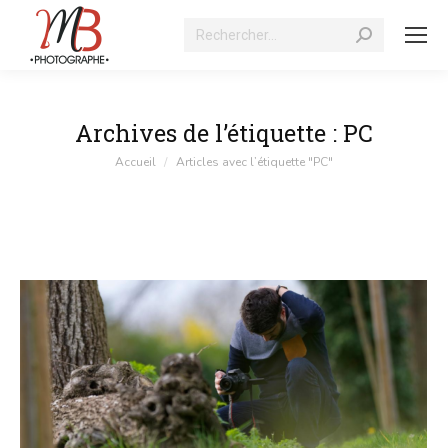
Recherche
:
Archives de l’étiquette :
PC
Vous êtes ici :
Accueil
Articles avec l’étiquette "PC"