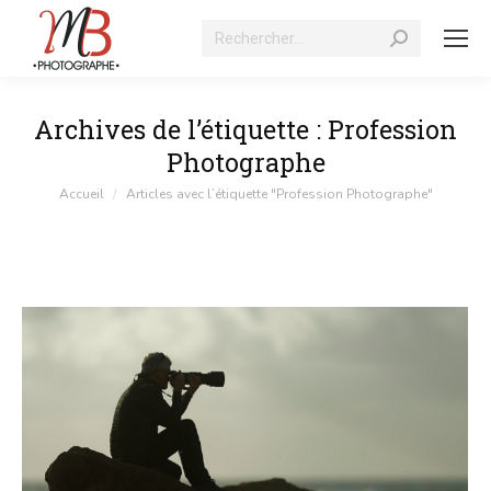
Recherche
:
Archives de l’étiquette :
Profession
Photographe
Vous êtes ici :
Accueil
Articles avec l’étiquette "Profession Photographe"