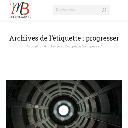
Recherche
:
Archives de l’étiquette :
progresser
Vous êtes ici :
Accueil
Articles avec l’étiquette "progresser"