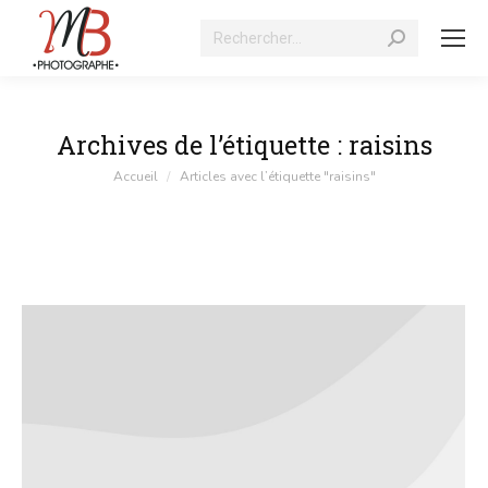
Recherche
:
Archives de l’étiquette :
raisins
Vous êtes ici :
Accueil
Articles avec l’étiquette "raisins"