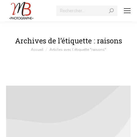
Recherche
:
Archives de l’étiquette :
raisons
Vous êtes ici :
Accueil
Articles avec l’étiquette "raisons"