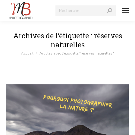
Recherche
:
Archives de l’étiquette :
réserves
naturelles
Vous êtes ici :
Accueil
Articles avec l’étiquette "réserves naturelles"