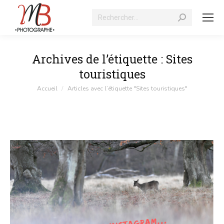
Recherche
:
Archives de l’étiquette :
Sites
touristiques
Vous êtes ici :
Accueil
Articles avec l’étiquette "Sites touristiques"