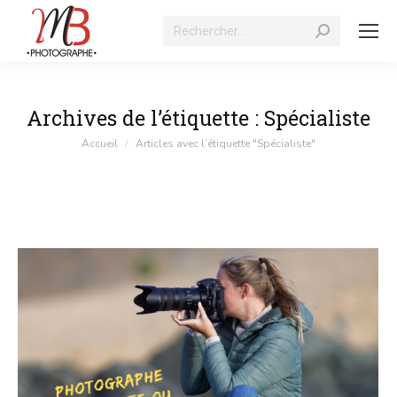
Recherche
:
Archives de l’étiquette :
Spécialiste
Vous êtes ici :
Accueil
Articles avec l’étiquette "Spécialiste"