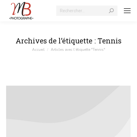
Recherche
:
Archives de l’étiquette :
Tennis
Vous êtes ici :
Accueil
Articles avec l’étiquette "Tennis"