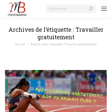
Recherche
:
Archives de l’étiquette :
Travailler
gratuitement
Vous êtes ici :
Accueil
Articles avec l’étiquette "Travailler gratuitement"