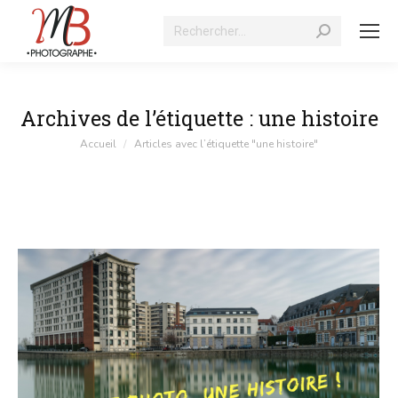
Recherche
:
Archives de l’étiquette :
une histoire
Vous êtes ici :
Accueil
Articles avec l’étiquette "une histoire"