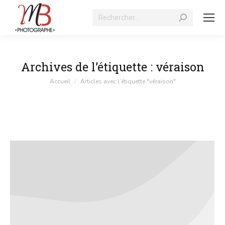
Recherche
:
Archives de l’étiquette :
véraison
Vous êtes ici :
Accueil
Articles avec l’étiquette "véraison"