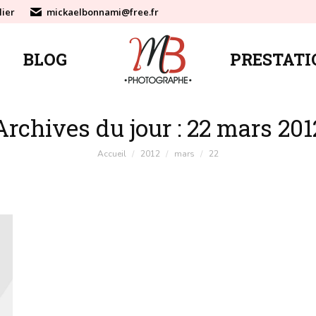
lier
mickaelbonnami@free.fr
BLOG
PRESTATI
BLOG
PRESTATI
Archives du jour :
22 mars 201
Vous êtes ici :
Accueil
2012
mars
22