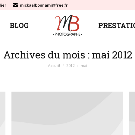
lier
mickaelbonnami@free.fr
BLOG
PRESTATI
BLOG
PRESTATI
Archives du mois :
mai 2012
Vous êtes ici :
Accueil
2012
mai