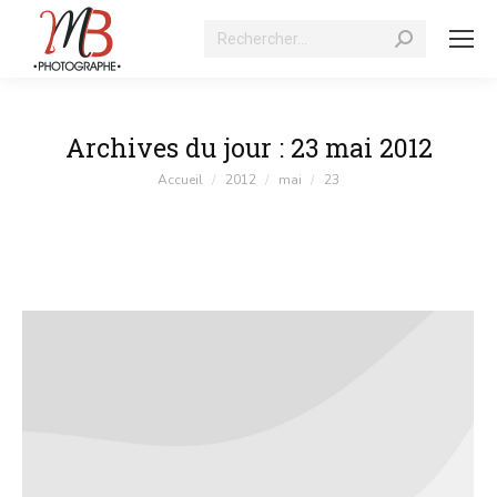
Recherche
:
Archives du jour :
23 mai 2012
Vous êtes ici :
Accueil
2012
mai
23