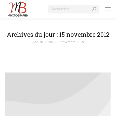
Recherche
:
Archives du jour :
15 novembre 2012
Vous êtes ici :
Accueil
2012
novembre
15