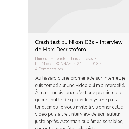
Crash test du Nikon D3s – Interview
de Marc Decristoforo
Humeur
,
Matériel/Technique
,
Tests
Par
Mickaël BONNAMI
24 mai 2013
4 Commentaires
Au hasard d’une promenade sur Internet, je
suis tombé sur une vidéo qui m’a interpellé.
À ma connaissance c’est une première du
genre. Inutile de garder le mystère plus
longtemps, je vous invite à visionner cette
vidéo puis à lire l’interview de son auteur
juste après. Attention aux âmes sensibles,
surtout si vous êtes nikoniste…