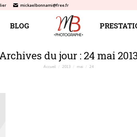
lier
mickaelbonnami@free.fr
BLOG
PRESTATI
BLOG
PRESTATI
Archives du jour :
24 mai 201
Vous êtes ici :
Accueil
2013
mai
24