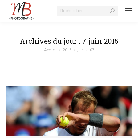
Recherche
:
Archives du jour :
7 juin 2015
Vous êtes ici :
Accueil
2015
juin
07