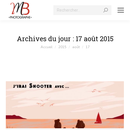
Recherche
:
Archives du jour :
17 août 2015
Vous êtes ici :
Accueil
2015
août
17