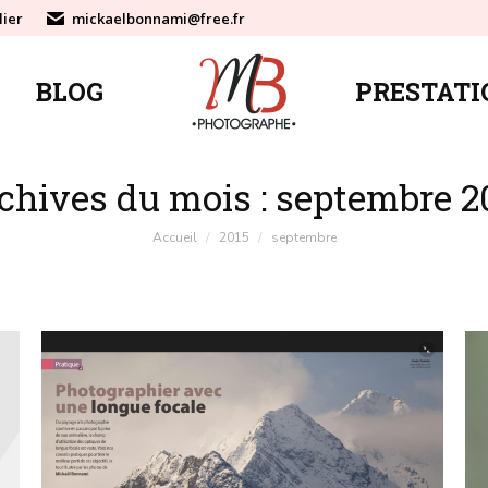
lier
mickaelbonnami@free.fr
BLOG
PRESTATI
BLOG
PRESTATI
chives du mois :
septembre 2
Vous êtes ici :
Accueil
2015
septembre